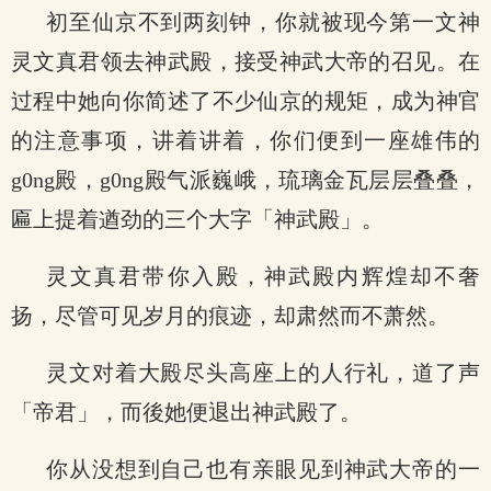
初至仙京不到两刻钟，你就被现今第一文神
灵文真君领去神武殿，接受神武大帝的召见。在
过程中她向你简述了不少仙京的规矩，成为神官
的注意事项，讲着讲着，你们便到一座雄伟的
g0ng殿，g0ng殿气派巍峨，琉璃金瓦层层叠叠，
匾上提着遒劲的三个大字「神武殿」。
灵文真君带你入殿，神武殿内辉煌却不奢
扬，尽管可见岁月的痕迹，却肃然而不萧然。
灵文对着大殿尽头高座上的人行礼，道了声
「帝君」，而後她便退出神武殿了。
你从没想到自己也有亲眼见到神武大帝的一