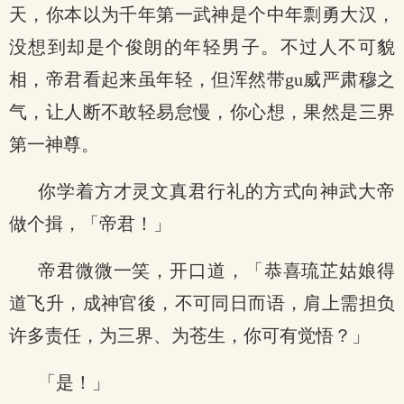
天，你本以为千年第一武神是个中年剽勇大汉，
没想到却是个俊朗的年轻男子。不过人不可貌
相，帝君看起来虽年轻，但浑然带gu威严肃穆之
气，让人断不敢轻易怠慢，你心想，果然是三界
第一神尊。
你学着方才灵文真君行礼的方式向神武大帝
做个揖，「帝君！」
帝君微微一笑，开口道，「恭喜琉芷姑娘得
道飞升，成神官後，不可同日而语，肩上需担负
许多责任，为三界、为苍生，你可有觉悟？」
「是！」