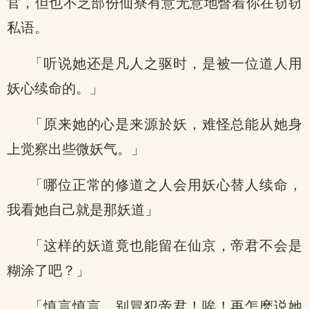
官，但也不乏部份仙寮有意无意地瞥着你在窃窃
私语。
「听说她还是凡人之驱时，是被一位道人用
妖心续命的。」
「原来她的心是来源於妖，难怪总能从她身
上觉察出些微妖气。」
「哪位正常的修道之人会用妖心替人续命，
我看她自己就是那妖道」
「这样的妖道竟也能留在仙京，帝君不会是
糊涂了吧？」
「慎言慎言，别冒犯帝君！唉！再怎麽说她