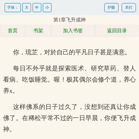
字体：
大
中
小
护眼
关灯
第1章飞升成神
首页
书架
加入书签
返回目录
你，琉芷，对於自己的平凡日子甚是满意。
每日不外乎就是探索医术、研究草药、替人
看病、吃饭睡觉。喔！极其偶尔会修个道，养心
养x。
这样佛系的日子过久了，没想到还真让你成
佛了。在稀松平常不过的一日早晨，你便飞升成
神。