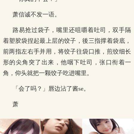
萧信诚不发一语。
路易抢过袋子，嘴里还咀嚼着吐司，双手隔
着塑胶袋捏起最上层的饺子，後三指撑着袋底，
前两指左右手并用，将饺子往袋口推，煎饺细长
形的尖角突了出来，他咽下吐司，张口衔着一
角，仰头就把一颗饺子吃进嘴里。
「会了吗？」唇边沾了酱se。
萧
x