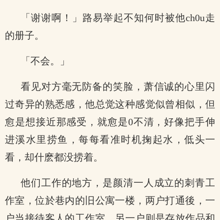
「谢谢啊！」路易举起不知何时被他ch0u走
的册子。
「不会。」
看见对方毫无防备的笑脸，萧信诚的心里闪
过奇异的熟悉感，他总觉这种感觉似曾相似，但
愈是想接近那感受，就愈是0不清，好像把手伸
进溪水里捞鱼，每每看准时机掬起水，低头一
看，却什麽都没捞着。
他们工作的地方，是颜清一人成立的刺青工
作室，位於巷内的旧公寓一楼，两户打通後，一
户当接待客人的工作室，另一户则是存放作品和