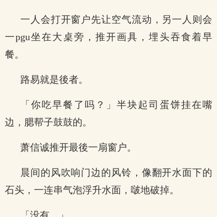
一人会打开窗户先让空气流动，另一人则会
一pgu坐在大桌旁，推开画具，埋头吞食着早
餐。
路易就是後者。
「你吃早餐了吗？」半块起司蛋饼挂在嘴
边，腮帮子鼓鼓的。
萧信诚推开最後一扇窗户。
晨间的风吹响门边的风铃，像翻开水面下的
石头，一连串气泡浮升水面，啵地破掉。
「没有。」