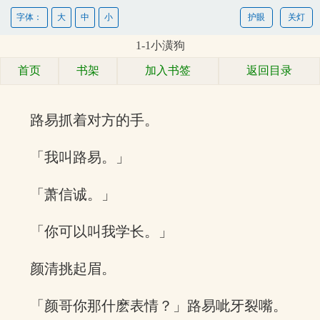
字体：
大
中
小
护眼
关灯
1-1小潢狗
首页
书架
加入书签
返回目录
路易抓着对方的手。
「我叫路易。」
「萧信诚。」
「你可以叫我学长。」
颜清挑起眉。
「颜哥你那什麽表情？」路易呲牙裂嘴。