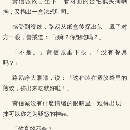
萧信诚依言坐下，看对面的金毛低头掏啊
掏，又掏出一盒法式吐司。
感受到视线，路易从纸盒後探出头，觑了对
方一眼，警戒道：「g嘛？你想吃吗？」
「不是。」萧信诚垂下眼，「没有餐具
吗？」
路易睁大眼睛，说：「这种装在塑胶袋里的
煎饺，挤出来吃就好啦！」
萧信诚没有什麽情绪的眼睛里，难得出现一
抹可以称之为疑惑的神se。
「你真的不会？」