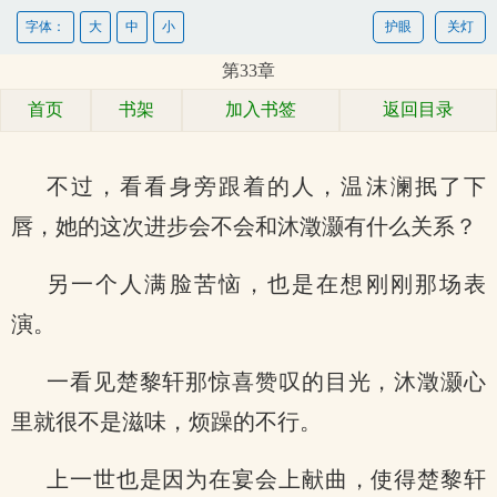
字体：
大
中
小
护眼
关灯
第33章
首页
书架
加入书签
返回目录
不过，看看身旁跟着的人，温沫澜抿了下
唇，她的这次进步会不会和沐澂灏有什么关系？
另一个人满脸苦恼，也是在想刚刚那场表
演。
一看见楚黎轩那惊喜赞叹的目光，沐澂灏心
里就很不是滋味，烦躁的不行。
上一世也是因为在宴会上献曲，使得楚黎轩