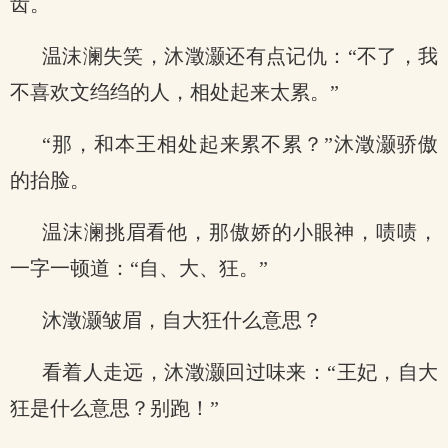
齿。
温沫澜失笑，沐澂灏还有点记仇：“不了，我
不喜欢文绉绉的人，相处起来太累。”
“那，和本王相处起来累不累？”沐澂灏骄傲
的抬脸。
温沫澜挑眉看他，那傲娇的小眼神，啧啧，
一字一顿道：“自、大、狂。”
沐澂灏皱眉，自大狂什么意思？
看着人走远，沐澂灏回过味来：“王妃，自大
狂是什么意思？别跑！”