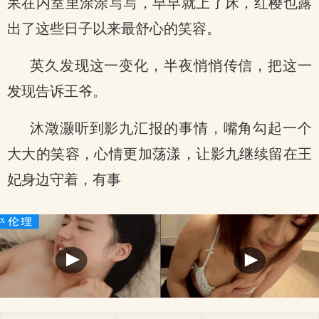
呆在内室里涂涂写写，早早就上了床，红樱也露
出了这些日子以来最舒心的笑容。
英久发现这一变化，半夜悄悄传信，把这一
发现告诉王爷。
沐澂灏听到影九汇报的事情，嘴角勾起一个
大大的笑容，心情更加荡漾，让影九继续留在王
妃身边守着，有事
x