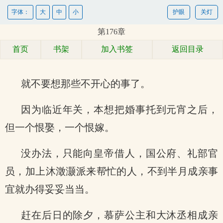
字体：
大
中
小
护眼
关灯
第176章
首页
书架
加入书签
返回目录
就不要想那些不开心的事了。
因为临近年关，本想把婚事托到元宵之后，
但一个恨娶，一个恨嫁。
没办法，只能向皇帝借人，国公府、礼部官
员，加上沐澂灏派来帮忙的人，不到半月成亲事
宜就办得妥妥当当。
赶在后日的除夕，慕萨公主和大沐丞相成亲